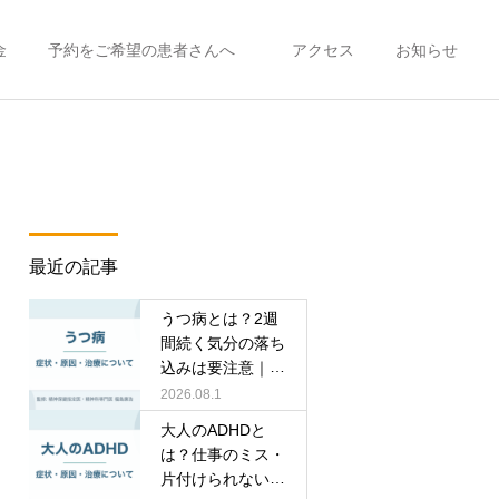
金
予約をご希望の患者さんへ
アクセス
お知らせ
最近の記事
うつ病とは？2週
間続く気分の落ち
込みは要注意｜症
状・受診の目安を
2026.08.1
専門医が解説
大人のADHDと
は？仕事のミス・
片付けられない悩