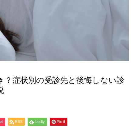
き？症状別の受診先と後悔しない診
説
et
RSS
feedly
Pin it