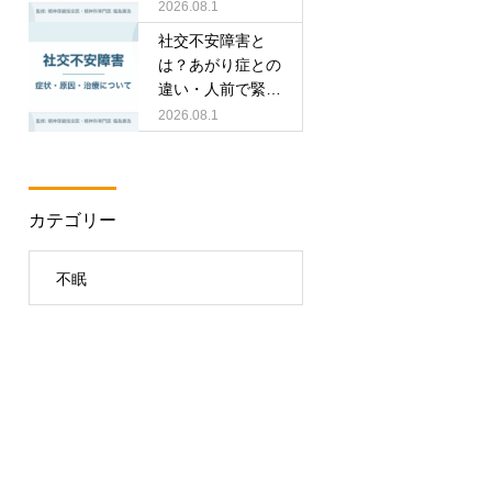
みと検査（WAIS-
2026.08.1
Ⅳ）を専門医が解
社交不安障害と
説
は？あがり症との
違い・人前で緊張
する症状と治療を
2026.08.1
専門医が解説
カテゴリー
不眠