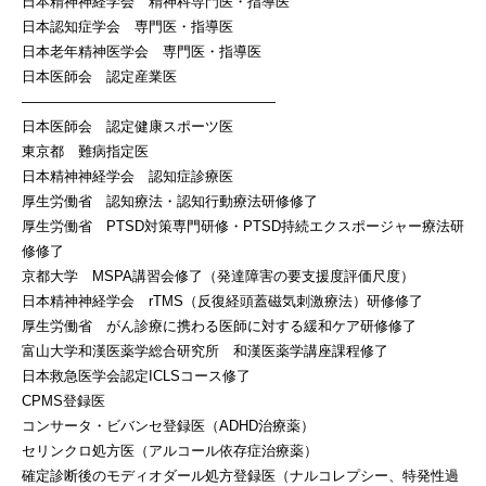
日本精神神経学会 精神科専門医・指導医
日本認知症学会 専門医・指導医
日本老年精神医学会 専門医・指導医
日本医師会 認定産業医
——————————————————
日本医師会 認定健康スポーツ医
東京都 難病指定医
日本精神神経学会 認知症診療医
厚生労働省 認知療法・認知行動療法研修修了
厚生労働省 PTSD対策専門研修・PTSD持続エクスポージャー療法研
修修了
京都大学 MSPA講習会修了（発達障害の要支援度評価尺度）
日本精神神経学会 rTMS（反復経頭蓋磁気刺激療法）研修修了
厚生労働省 がん診療に携わる医師に対する緩和ケア研修修了
富山大学和漢医薬学総合研究所 和漢医薬学講座課程修了
日本救急医学会認定ICLSコース修了
CPMS登録医
コンサータ・ビバンセ登録医（ADHD治療薬）
セリンクロ処方医（アルコール依存症治療薬）
確定診断後のモディオダール処方登録医（ナルコレプシー、特発性過