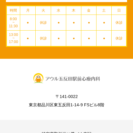
時間
月
火
水
木
金
土
日
8:00
~
●
休診
●
●
●
●
休診
11:30
13:00
~
●
休診
●
●
●
●
休診
17:00
〒141-0022
東京都品川区東五反田1-14-9 FSビル8階